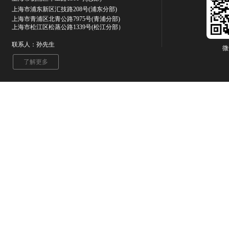
上海市浦东新区汇技路208号(浦东分部)
上海市青浦区北青公路7975号
(青浦分部)
上海市松江区松蒸公路1339号(松江分部）
联系人：孙先生
微
了解更多