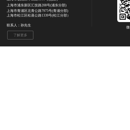
上海市浦东新区汇技路208号(浦东分部)
上海市青浦区北青公路7975号
(青浦分部)
上海市松江区松蒸公路1339号(松江分部）
联系人：孙先生
微
了解更多