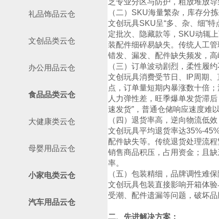
乏专业分区与防护，粗放堆放导
（二）SKU海量繁杂，库存分
礼品饰品云仓
文创玩具SKU呈“多、杂、细”
定批次、隐藏款等，SKU动辄
文创品类云仓
装配件细碎易缺失。传统人工管
错发、漏发、配件缺失频发，高
（三）订单波动剧烈，柔性履约
办公用品云仓
文创玩具消费受节日、IP周期、
点，订单量短期内暴涨数十倍；
食品品类云仓
人力弹性差，旺季爆单发货滞后
速发货”，普通仓储响应速度难
（四）退货率高，逆向物流低效
大健康类云仓
文创玩具平均退货率达35%-4
配件缺失等。传统退货处理流程
母婴用品云仓
销售商品积压，占用资金；且缺
率。
（五）包装精细，品牌调性难保
小家电类云仓
文创玩具包装直接影响开箱体验
受潮、配件遗漏等问题，破坏品
汽车用品云仓
二、先进解决方案：