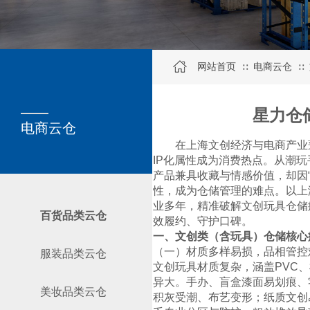
网站首页
电商云仓
∷
∷
SERVICE
关于我们
星力仓
电商云仓
在上海文创经济与电商产业
IP化属性成为消费热点。从潮
产品兼具收藏与情感价值，却因“
性，成为仓储管理的难点。以上
业多年，精准破解文创玩具仓储
百货品类云仓
效履约、守护口碑。
一、文创类（含玩具）仓储核心
（一）材质多样易损，品相管控
服装品类云仓
文创玩具材质复杂，涵盖PVC
异大。手办、盲盒漆面易划痕、
美妆品类云仓
积灰受潮、布艺变形；纸质文创