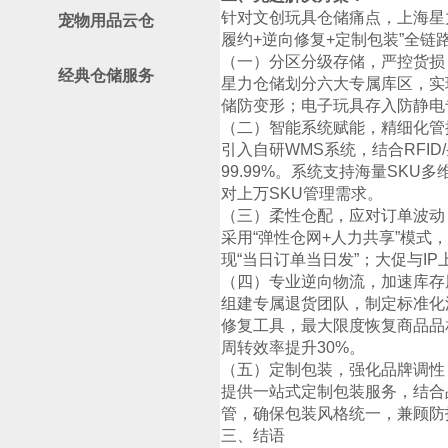
针对文创玩具仓储痛点，上海星力
宠物用品云仓
履约+逆向修复+定制包装”全
（一）分区分级存储，严控货损
经典仓储服务
星力仓储划分六大专属库区，实
储防变形；电子玩具存入防静电专
（二）智能系统赋能，精细化管
引入自研WMS系统，结合RFI
99.99%。系统支持海量SK
对上万SKU管理需求。
（三）柔性仓配，应对订单波动
采用“弹性仓网+人力共享”模
现“当日订单当日发”；大促与
（四）专业逆向物流，加速库存
组建专属退货团队，制定标准化
修复工具，最大限度恢复商品品
周转效率提升30%。
（五）定制包装，强化品牌调性
提供一站式定制包装服务，结合
管，确保包装风格统一，兼顾防
三、结语