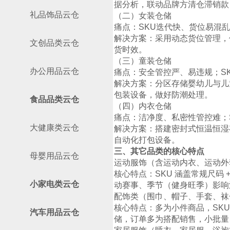
据分析，联动品牌方清仓滞销款
礼品饰品云仓
（二）女装仓储
痛点：SKU迭代快、货位易混
解决方案：采用动态货位管理，
文创品类云仓
货时效。
（三）童装仓储
办公用品云仓
痛点：安全管控严、易违规；S
解决方案：分区存储婴幼儿与儿
包装设备，做好防潮处理。
食品品类云仓
（四）内衣仓储
痛点：洁净度、私密性管控难；
大健康类云仓
解决方案：搭建密封式恒温恒湿
自动化打包设备。
三、其它品类的核心特点
母婴用品云仓
运动服饰（含运动内衣、运动外
核心特点：SKU 涵盖常规尺
小家电类云仓
动赛事、季节（健身旺季）影响
配饰类（围巾、帽子、手套、袜
核心特点：多为小件商品，SK
汽车用品云仓
储，订单多为搭配销售，小批量