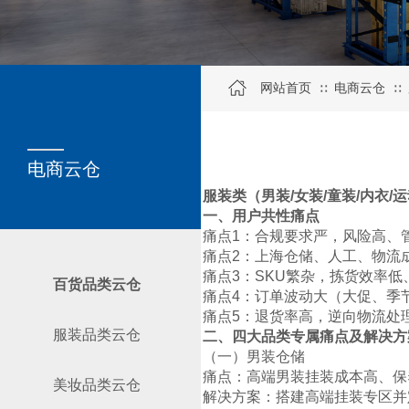
网站首页
电商云仓
∷
∷
SERVICE
关于我们
电商云仓
服装类（男装/女装/童装/内衣
一、用户共性痛点
痛点1：合规要求严，风险高、
痛点2：上海仓储、人工、物流
痛点3：SKU繁杂，拣货效率
百货品类云仓
痛点4：订单波动大（大促、季
痛点5：退货率高，逆向物流处
服装品类云仓
二、四大品类专属痛点及解决方
（一）男装仓储
痛点：高端男装挂装成本高、保
美妆品类云仓
解决方案：搭建高端挂装专区并