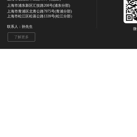
上海市浦东新区汇技路208号(浦东分部)
上海市青浦区北青公路7975号
(青浦分部)
上海市松江区松蒸公路1339号(松江分部）
联系人：孙先生
微
了解更多