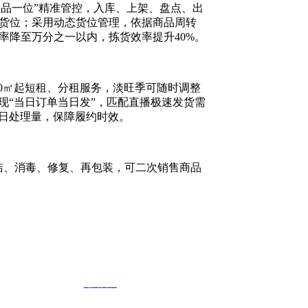
“一品一位”精准管控，入库、上架、盘点、出
位货位；采用动态货位管理，依据商品周转
率降至万分之一以内，拣货效率提升40%。
20㎡起短租、分租服务，淡旺季可随时调整
现“当日订单当日发”，匹配直播极速发货需
日处理量，保障履约时效。
洁、消毒、修复、再包装，可二次销售商品
耗材，最大限度恢复商品品相；高端礼品
周转效率提升30%，减少资金占压。
属包装方案。从防氧化袋、首饰盒、防震
牌专属包装入库托管，订单出库时直接匹
电商托管