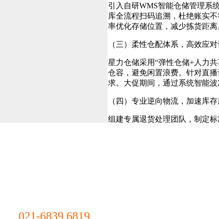
引入自研WMS智能仓储管理系统
库全流程扫码追溯，杜绝账实不
率优化存储位置，减少拣货距离
（三）柔性仓配体系，高效应对
市电子商务行
星力仓储采用“弹性仓储+人力
仓容，避免闲置浪费。针对直播
求。大促期间，通过系统智能波
（四）专业逆向物流，加速库存
组建专属退货处理团队，制定标
快速上架，不可销售商品分类处
退货实行“隐私化处理”，全程
市电商生态
（五）定制化增值包装，提升品
提供一站式定制化包装服务，组
填充物，到礼盒烫金、丝带系法
配，确保包装风格统一，提升消
021-6839 6819
三、结语