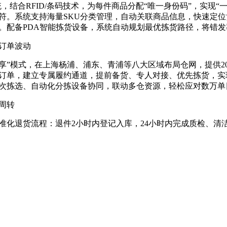
，结合RFID/条码技术，为每件商品分配“唯一身份码”，实现
符。系统支持海量SKU分类管理，自动关联商品信息，快速定
。配备PDA智能拣货设备，系统自动规划最优拣货路径，将错发
订单波动
业协会
共享”模式，在上海杨浦、浦东、青浦等八大区域布局仓网，提供
订单，建立专属履约通道，提前备货、专人对接、优先拣货，实
次拣选、自动化分拣设备协同，联动多仓资源，轻松应对数万单
周转
准化退货流程：退件2小时内登记入库，24小时内完成质检、清
理。针对饰品氧化、轻微划痕等问题，配备专业清洁工具和修复
密封操作。通过高效逆向物流，将退货处理周期缩短至1天内，库存
服务优秀企业
牌调性
建专业包装团队，根据品牌调性、商品特性和客户需求，定制专
、手写贺卡，全流程精细化操作，兼顾防护性与美观度。支持品
费者开箱仪式感，强化品牌高端形象。