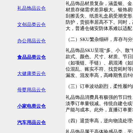
 仓 储 与 配 送
礼品饰品材质复杂，涵盖银、金
礼品饰品云仓
材质存储需求差异极大。银饰易
刮擦丢失、纸质礼盒易受潮变形
防护，货损率居高不下。同时，
文创品类云仓
大，普通仓储安防体系难以适配
（二）SKU繁杂细碎，库存与
办公用品云仓
 服 务 金 牌 
礼品饰品SKU呈现“多、小、散
款式、颜色、尺寸、材质、节日
食品品类云仓
（如项链、手链）、易混淆（如
位混乱、账实不符、找货耗时等
大健康类云仓
漏发、混发率高，高峰期售后纠
（三）订单波动剧烈，柔性履约
母婴用品云仓
礼品饰品消费具有极强的节日性
淡季订单量锐减。传统自建仓或
小家电类云仓
产能与成本。此外，直播订单要
（四）退货率高，逆向物流处理
汽车用品云仓
礼品饰品属于高体验感品类，平均