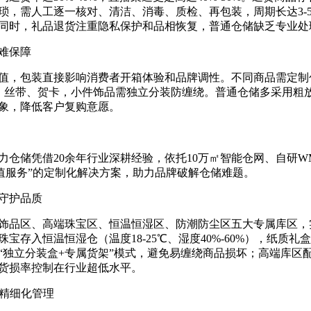
琐，需人工逐一核对、清洁、消毒、质检、再包装，周期长达3-
同时，礼品退货注重隐私保护和品相恢复，普通仓储缺乏专业处
难保障
值，包装直接影响消费者开箱体验和品牌调性。不同商品需定制
、丝带、贺卡，小件饰品需独立分装防缠绕。普通仓储多采用粗
象，降低客户复购意愿。
仓储凭借20余年行业深耕经验，依托10万㎡智能仓网、自研WM
增值服务”的定制化解决方案，助力品牌破解仓储难题。
守护品质
饰品区、高端珠宝区、恒温恒湿区、防潮防尘区五大专属库区，
宝存入恒温恒湿仓（温度18-25℃、湿度40%-60%），纸质
“独立分装盒+专属货架”模式，避免易缠绕商品损坏；高端库区
货损率控制在行业超低水平。
U精细化管理