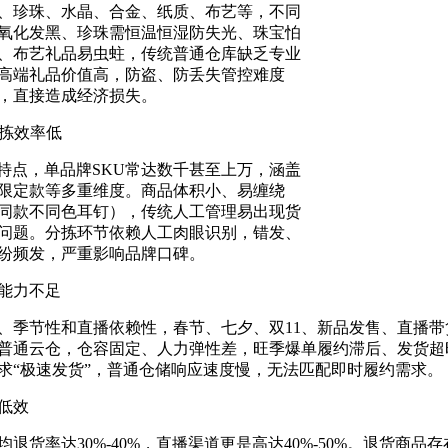
 协 会
、珍珠、水晶、合金、纸质、布艺等，不同
氧化发黑、珍珠需恒温恒湿防失光、珠宝怕
、布艺礼品易虫蛀，传统普通仓库缺乏专业
高端礼品价值高，防盗、防丢失管控难度
，直接造成经济损失。
分拣效率低
企 业
”特点，单品牌SKU常达数千甚至上万，涵盖
限定款等多重维度。商品体积小、易缠绕
同款不同色耳钉），传统人工管理易出现货
问题。分拣环节依赖人工肉眼识别，错发、
纷频发，严重影响品牌口碑。
能力不足
、季节性和直播依赖性，春节、七夕、双11、新品发售、直播
普通云仓，仓容固定、人力弹性差，旺季爆单履约滞后、发货超
求“极速发货”，普通仓储响应速度慢，无法匹配即时履约需求。
低效
退货率达30%-40%，直播渠道更是高达40%-50%。退货商