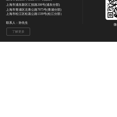
上海市浦东新区汇技路208号(浦东分部)
上海市青浦区北青公路7975号
(青浦分部)
上海市松江区松蒸公路1339号(松江分部）
联系人：孙先生
微
了解更多