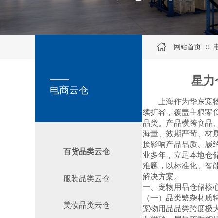
网站首页
∷
SERVICE
关于我们
星力
电商云仓
上海作为华东宠
续扩容，覆盖主粮零
品类。产品横跨食品、
海量、效期严苛、材
接影响产品品质、履
百货品类云仓
业多年，立足本地仓
难题，以标准化、智
解决方案。
服装品类云仓
一、宠物用品仓储核
（一）品类繁杂材质
美妆品类云仓
宠物用品品类跨度极