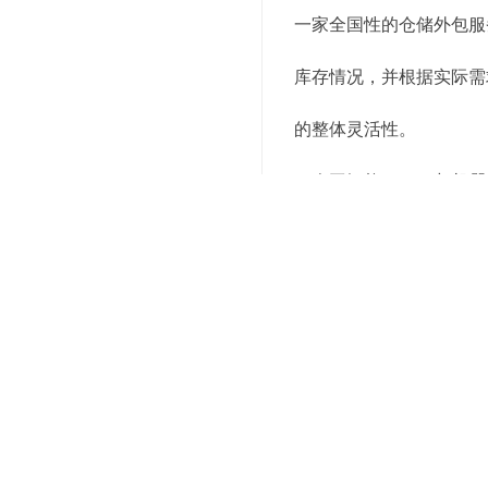
一家全国性的仓储外包服
库存情况，并根据实际需
的整体灵活性。
5. 人工智能（AI）与机
人工智能技术，尤其是机
假日等因素，AI能够准
线，减少空驶率，提升物
实践案例：
一家仓储外包服务商利用