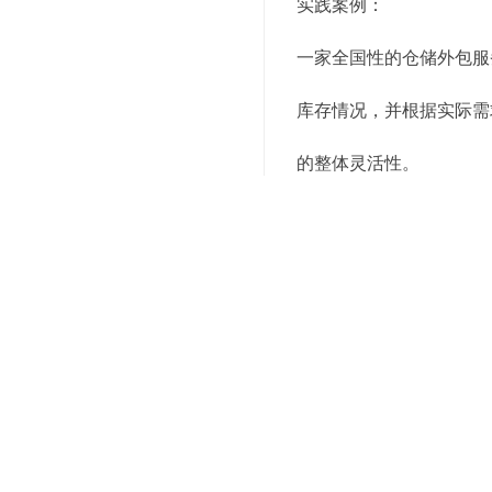
实践案例：
一家全国性的仓储外包服
库存情况，并根据实际需
的整体灵活性。
5. 人工智能（AI）与机
人工智能技术，尤其是机
假日等因素，AI能够准
线，减少空驶率，提升物
实践案例：
一家仓储外包服务商利用