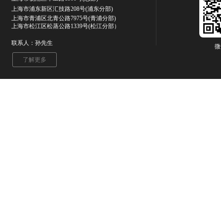
上海市浦东新区汇技路208号(浦东分部)
上海市青浦区北青公路7975号
(青浦分部)
上海市松江区松蒸公路1339号(松江分部）
联系人：孙先生
微
了解更多