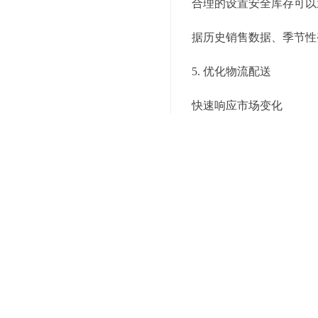
合理的设置安全库存可以
据历史销售数据、季节性
5. 优化物流配送
快速响应市场变化
物流配送是供应链管理中
能够根据不同地区的特性
最低的成本到达客户手中
实时配送跟踪
服务商提供的实时配送跟
不仅有助于提高客户的信