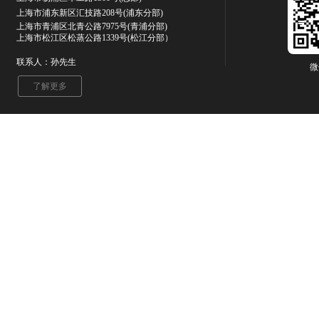
上海市浦东新区汇技路208号(浦东分部)
上海市青浦区北青公路7975号
(青浦分部)
上海市松江区松蒸公路1339号(松江分部）
联系人：孙先生
微
了解更多