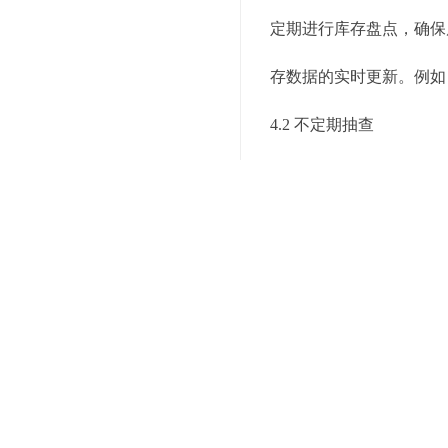
定期进行库存盘点，确保
存数据的实时更新。例如
4.2 不定期抽查
除了定期盘点外，还可以
问题，提高盘点的准确性
5. 引入先进的自动化和
5.1 自动化设备
投资于自动化设备，如自
减少了人工操作的错误率