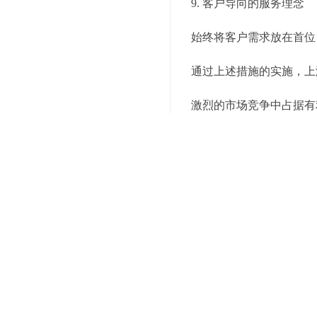
9. 客户导向的服务理念
始终将客户需求放在首位
通过上述措施的实施，上
激烈的市场竞争中占据有
上述就是为你介绍的有关
务电话，我们会有专业的
关键词：
上海电商仓储配送
编辑精选内容：
上海仓储外包：为您的
上海仓储外包服务：优
上海仓储外包：智能管
专业仓储外包服务：选