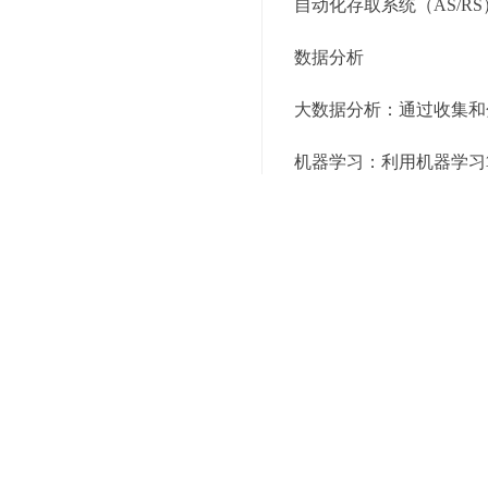
自动化存取系统（AS/
数据分析
大数据分析：通过收集和
机器学习：利用机器学习
实时监控：通过物联网技
3. 仓库外包的灵活应对
定制化服务
多行业解决方案：为不同
个性化服务：根据客户的
按需付费模式