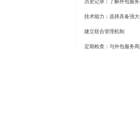
历史记录：了解外包服务
技术能力：选择具备强大
建立联合管理机制
定期检查：与外包服务商
培训交流：组织员工和外
信息共享：建立信息共享
持续改进
绩效评估：定期对外包服
改进措施：根据评估结果
技术创新：关注最新的物