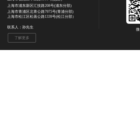
上海市浦东新区汇技路208号(浦东分部)
上海市青浦区北青公路7975号
(青浦分部)
上海市松江区松蒸公路1339号(松江分部）
联系人：孙先生
微
了解更多