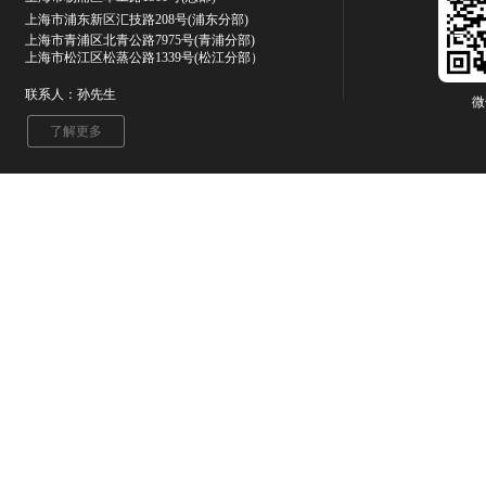
上海市浦东新区汇技路208号(浦东分部)
上海市青浦区北青公路7975号
(青浦分部)
上海市松江区松蒸公路1339号(松江分部）
联系人：孙先生
微
了解更多