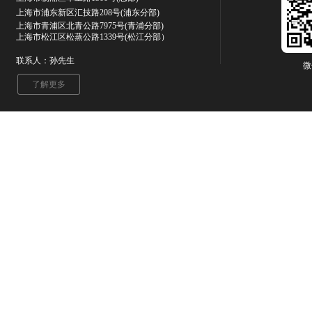
上海市浦东新区汇技路208号(浦东分部)
上海市青浦区北青公路7975号
(青浦分部)
上海市松江区松蒸公路1339号(松江分部）
联系人：孙先生
微
了解更多