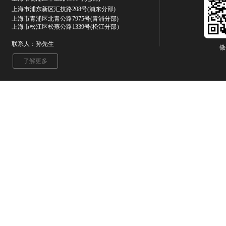
上海市浦东新区汇技路208号(浦东分部)
上海市青浦区北青公路7975号
(青浦分部)
上海市松江区松蒸公路1339号(松江分部）
联系人：孙先生
微
了解更多