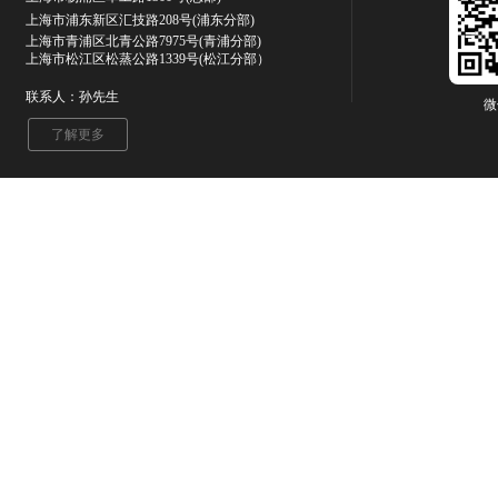
上海市浦东新区汇技路208号(浦东分部)
上海市青浦区北青公路7975号
(青浦分部)
上海市松江区松蒸公路1339号(松江分部）
联系人：孙先生
微
了解更多