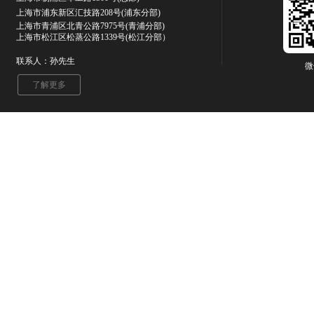
上海市浦东新区汇技路208号(浦东分部)
上海市青浦区北青公路7975号
(青浦分部)
上海市松江区松蒸公路1339号(松江分部）
联系人：孙先生
微
了解更多