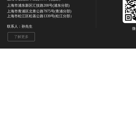
上海市浦东新区汇技路208号(浦东分部)
上海市青浦区北青公路7975号
(青浦分部)
上海市松江区松蒸公路1339号(松江分部）
联系人：孙先生
微
了解更多