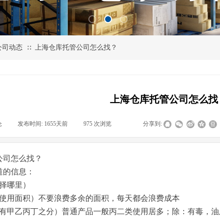
公司动态
上海仓库托管公司怎么找？
∷
上海仓库托管公司怎么找
仓
|
发布时间:
1655天前
|
975
次浏览
|
|
分享到:
公司怎么找？
道的信息：
选择哪里）
算使用面积）不要浪费多余的面积，每天都会浪费成本
（有甲乙丙丁之分）普通产品一般丙二类使用居多；除：有毒，油