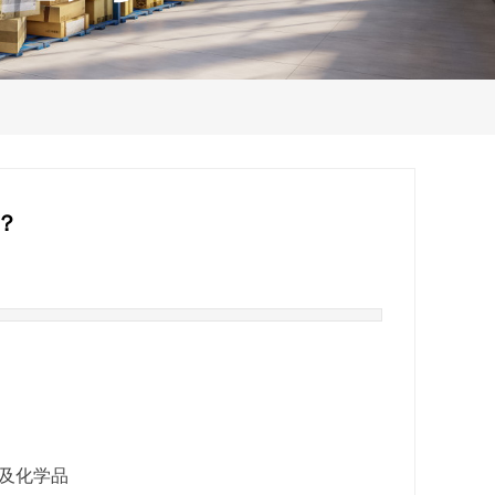
？
及化学品