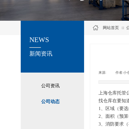
网站首页
∷
NEWS
关于我们
新闻资讯
来源:
|
作者:
小
公司资讯
上海仓库托管
找仓库在要知
公司动态
1、区域（要
2、面积（预
3、消防要求