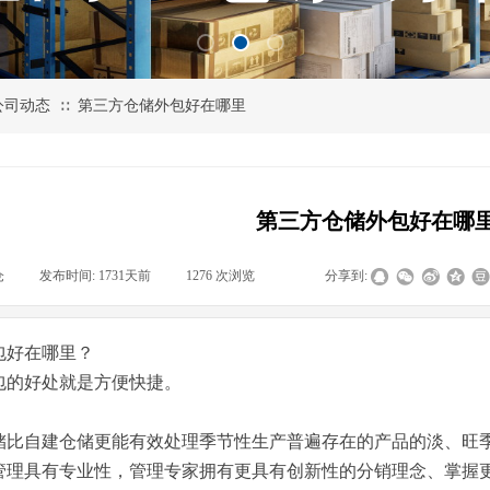
公司动态
第三方仓储外包好在哪里
∷
第三方仓储外包好在哪
仓
|
发布时间:
1731天前
|
1276
次浏览
|
|
分享到:
包好在哪里？
包的好处就是方便快捷。
储比自建仓储更能有效处理季节性生产普遍存在的产品的淡、旺
管理具有专业性，管理专家拥有更具有创新性的分销理念、掌握