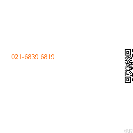
仓库物流管理供应商（L
候，可以考虑从其他项目
或者租赁设备，因为数量
相对较低。
联系我们
"诚
此外，如果生产型企业除
价。如此以来，整个物流
Sale
021-6839 6819
甚至是微亏的价格来投标
Hotline
上海市杨浦区军工路1300号(总部)
可能你又有点不理解，物
上海市浦东新区汇技路208号(浦东分部)
免费的午餐，人为财死鸟
上海市青浦区北青公路7975号
(青浦分部)
但我想说的是，这笔账其
上海市松江区松蒸公路1339号(松
外包以后的费用做对比，
江分部）
了解更多
如果你是生产型企业的朋
多。
联系人：孙先生
但内心还是有点说不清、
版权