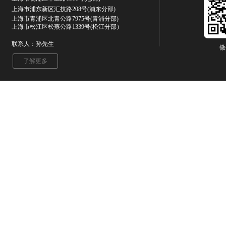
上海市浦东新区汇技路208号(浦东分部)
上海市青浦区北青公路7975号
(青浦分部)
上海市松江区松蒸公路1339号(松江分部）
联系人：孙先生
微
了解更多