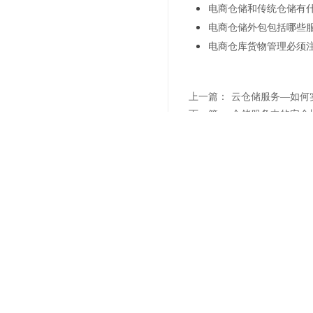
电商仓储和传统仓储有
电商仓储外包包括哪些
电商仓库货物管理必须
上一篇：
云仓储服务—如何
下一篇：
仓储服务中的安全
联系我们
"诚信
021-6839 6819
Sale Hotline
上海市杨浦区军工路1300号(总部)
上海市浦东新区汇技路208号(浦东分部)