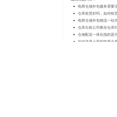
电商仓储外包服务需要
仓库租赁好吗，如何租
电商仓储外包物流一站
仓库出租公司教你仓库5
仓储配送一体化指的是
如何选择小面积电商仓
托管仓库出租：简析仓
什么是仓储服务，上海
上一篇：
电商退货管理—仓
下一篇：
定制化电商仓储服