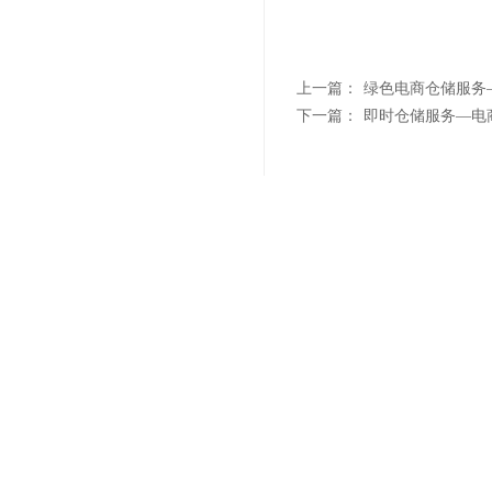
上一篇：
绿色电商仓储服务
下一篇：
即时仓储服务—电
联系我们
"诚信
021-6839 6819
Sale Hotline
上海市杨浦区军工路1300号(总部)
上海市浦东新区汇技路208号(浦东分部)
上海市青浦区北青公路7975号
(青浦分部)
上海市松江区松蒸公路1339号(松江分部）