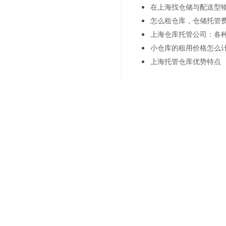
在上海找仓储与配送型物
怎么租仓库，仓储托管
上海仓库托管公司：各
小仓库的租用价格怎么
上海托管仓库优势特点
上一篇：
第三方托管仓库与
下一篇：
全球化背景下的第
联系我们
"诚信