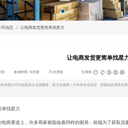
公司动态
让电商发货更简单找星力
∷
让电商发货更简单找星
理员
|
发布时间:
30天前
|
76
次浏览
|
|
分享到:
服务有限公司为您提供云仓储服务，星力仓储用二十年的专业积淀、智能化的系统支撑
简单找星力
的电商赛道上，许多商家都面临着同样的困局：前端为了获取流