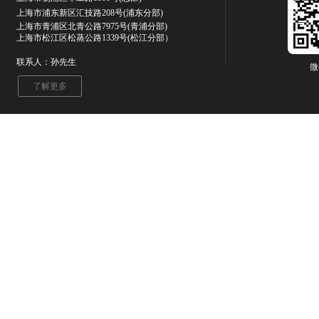
上海市浦东新区汇技路208号(浦东分部)
上海市青浦区北青公路7975号
(青浦分部)
上海市松江区松蒸公路1339号(松江分部）
联系人：孙先生
微
了解更多