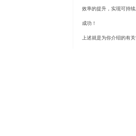
效率的提升，实现可持续
成功！
上述就是为你介绍的有关
话，我们会有专业的人士
关键词：
上海电商仓储配送
编辑精选内容：
仓储配送一体，为您的
选择专业，仓储配送一
精
细化管理，仓储配送
扩展业务，从仓储配送
选择仓储配送一体，让
智能化管理，仓储配送
仓储配送一体，让您的