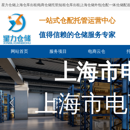
星力仓储|上海仓库出租|电商仓储托管|短租仓库出租|上海仓储外包|仓配一体|仓储配
一站式仓配托管运营中心​​​​​​​​​​​​​​​​​
值得信赖的仓储服务专家
网站首页
服务项目
电商云仓
上海市
上海市电