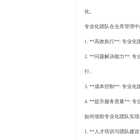
化。
专业化团队在仓库管理中
1. **高效执行**:
2. **问题解决能力*
行。
3. **成本控制**:
4. **提升服务质量*
如何借助专业化团队实现
1. **人才培训与团队