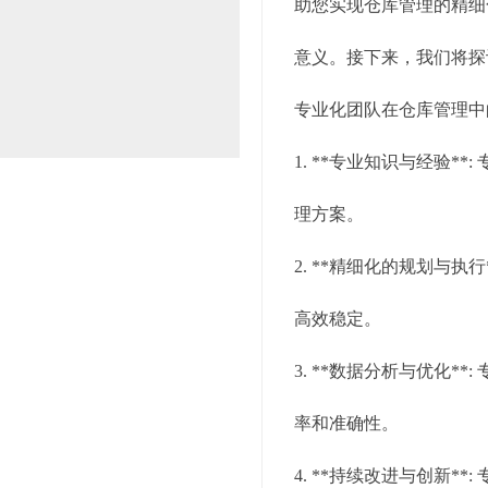
助您实现仓库管理的精细
意义。接下来，我们将探
专业化团队在仓库管理中
1. **专业知识与经验
理方案。
2. **精细化的规划与
高效稳定。
3. **数据分析与优化
率和准确性。
4. **持续改进与创新