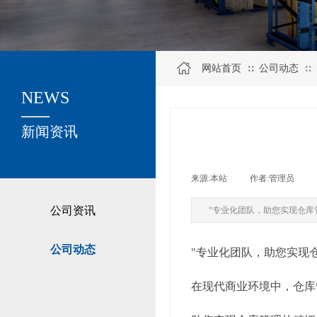
网站首页
公司动态
∷
∷
NEWS
关于我们
新闻资讯
来源:
本站
|
作者:
管理员
|
公司资讯
“专业化团队，助您实现仓
公司动态
"专业化团队，助您实现
在现代商业环境中，仓库