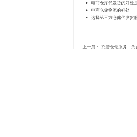
电商仓库代发货的好处
电商仓储物流的好处
选择第三方仓储代发货
上一篇：
托管仓储服务：为
下一篇：
托管仓储服务：让
联系我们
"诚信
021-6839 6819
Sale Hotline
上海市杨浦区军工路1300号(总部)