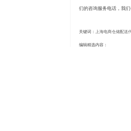
们的咨询服务电话，我们
关键词：
上海电商仓储配送
编辑精选内容：
"优质服务，高效运营，
第三方仓储服务,为电商
"成本控制，选择外包仓
"智能化物流，让您的仓
"专业团队，为您的仓储
"优质服务，高效运营，
"智能科技，让您的仓库
"创新科技，助力您的仓
上一篇：
选择托管仓储服务