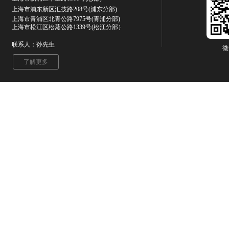
上海市浦东新区汇技路208号(浦东分部)
上海市青浦区北青公路7975号
(青浦分部)
上海市松江区松蒸公路1339号(松江分部）
联系人：孙先生
微
了解更多