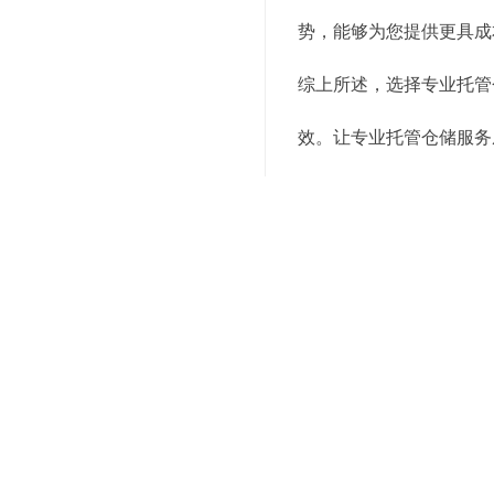
势，能够为您提供更具成
综上所述，选择专业托管
效。让专业托管仓储服务
管仓储服务，让您的仓储
上述就是为你介绍的有关
询服务电话，我们会有专
关键词：
小面积全托管仓库
编辑精选内容：
精准仓储配送：抢占市
仓储配送新趋势，快速
智能仓储配送，提升运