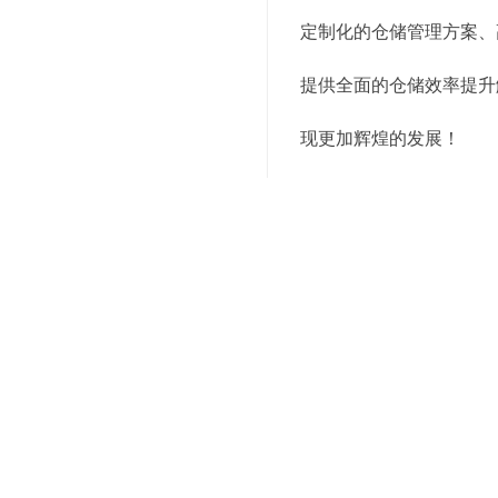
定制化的仓储管理方案、
提供全面的仓储效率提升
现更加辉煌的发展！
上述就是为你介绍的有关
会有专业的人士为您讲解
关键词：
上海电商仓储配送
编辑精选内容：
仓储配送一体，为您的
选择专业，仓储配送一
精细化管理，仓储配送
扩展业务，从仓储配送