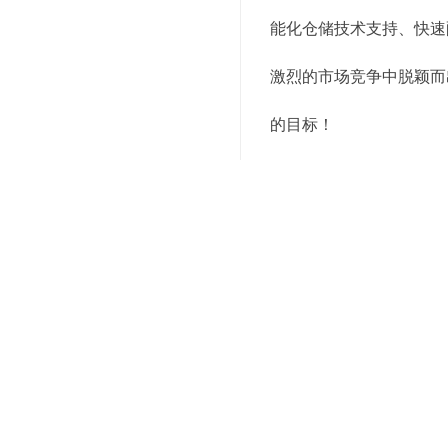
能化仓储技术支持、快速
激烈的市场竞争中脱颖而
的目标！
上述就是为你介绍的有关
我们的咨询服务电话，我
关键词：
上海电商仓储配送
编辑精选内容：
选择托管仓储服务，让
提高仓储管理水平，选
托管仓储服务：为您的
优化您的仓储流程：选