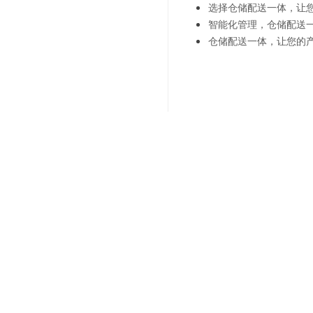
选择仓储配送一体，让
智能化管理，仓储配送
仓储配送一体，让您的
上一篇：
智能化趋势下的商
下一篇：
智能化时代-商超
联系我们
"诚信
021-6839 6819
Sale Hotline