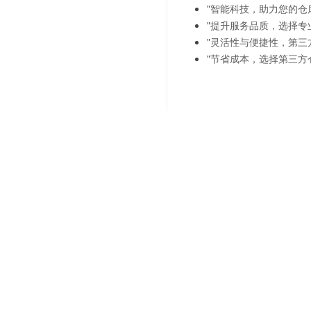
"智能科技，助力您的仓
"提升服务品质，选择专
"灵活性与便捷性，第三
"节省成本，选择第三方
上一篇：
商超未来-智能化
下一篇：
商超业务扩展-智
联系我们
"诚信