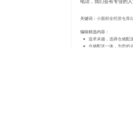
电话，我们会有专业的人
关键词：
小面积全托管仓库
编辑精选内容：
追求卓越，选择仓储配
仓储配送一体，为您的
聚焦核心业务，选择仓
仓储配送一体，让您的
提升效率，选择仓储配
仓储配送一体，助您轻
灵活仓储配送解决方案
上海仓储外包：助您实
上一篇：
商超仓储管理再升
下一篇：
智能化仓储管理-