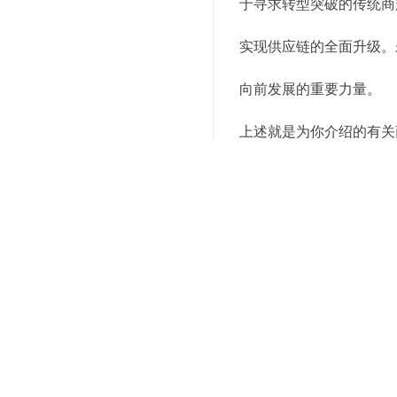
于寻求转型突破的传统商
实现供应链的全面升级。
向前发展的重要力量。
上述就是为你介绍的有关
服务电话，我们会有专业
关键词：
小面积全托管仓库
编辑精选内容：
追求卓越，选择仓储配
仓储配送一体，为您的
聚焦核心业务，选择仓
仓储配送一体，让您的
提升效率，选择仓储配
仓储配送一体，助您轻