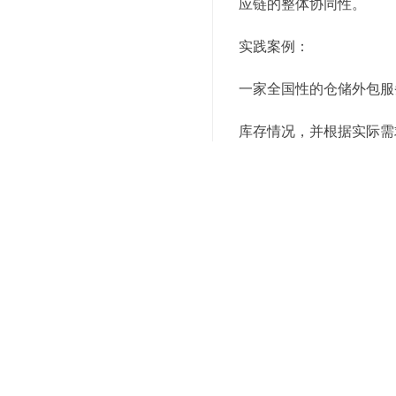
应链的整体协同性。
实践案例：
一家全国性的仓储外包服
库存情况，并根据实际需
的整体灵活性。
5. 人工智能（AI）与机
人工智能技术，尤其是机
假日等因素，AI能够准
线，减少空驶率，提升物
实践案例：