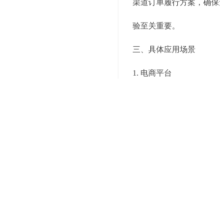
渠道订单履行方案，确保
验至关重要。
三、具体应用场景
1. 电商平台
电商平台通常需要处理大
服务商利用自动化拣选系
2. 食品饮料行业
食品饮料行业的商品对储
的环境中存储，避免因环
3. 电子产品制造商