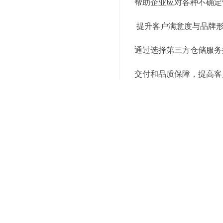
帮助企业应对各种不确定
提升客户满意度与品牌
通过选择第三方仓储服务
交付和品质保障，提高客
象，吸引更多客户和合作
可持续发展与环保责任
第三方仓储服务提供商积
推动绿色仓储管理。选择
的双赢。
综上所述，选择第三方仓