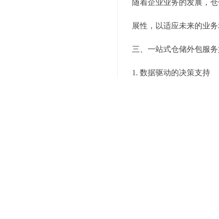
随着企业业务的发展，仓
展性，以适应未来的业务
三、一站式仓储外包服务
1. 数据驱动的决策支持
一站式仓储外包服务商通
出有价值的洞察。通过大
支持帮助客户更精准地控
2. 自动化技术的应用
自动化技术是实现仓储智
提高仓库作业效率。这些