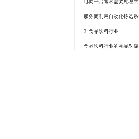
电商平台通常需要处理大
服务商利用自动化拣选系
2. 食品饮料行业
食品饮料行业的商品对储
的环境中存储，避免因环
3. 电子产品制造商
电子产品制造商的产品更
准的库存预测，减少过时
到快速、准确的配送服务
四、如何选择合适的一站