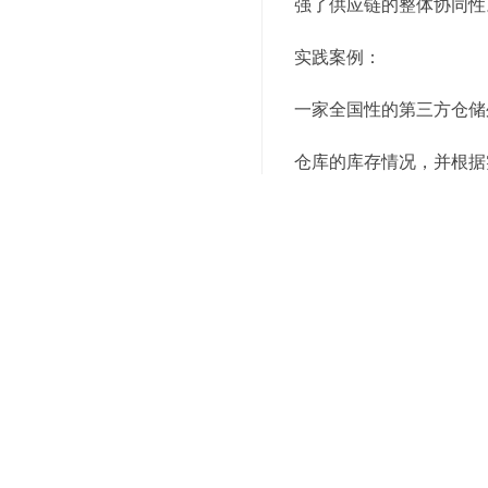
强了供应链的整体协同性
实践案例：
一家全国性的第三方仓储
仓库的库存情况，并根据
供应链的整体灵活性。
5. 人工智能（AI）与机
人工智能技术，尤其是机
报、节假日等因素，AI
输路线，减少空驶率，提
实践案例：